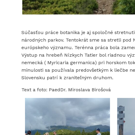
Súčasťou práce botanika je aj spoločné stretnut
národných parkov. Tentokrát sme sa stretli pod 
európskeho významu. Terénna práca bola zamera
Výstup na hrebeň Nízkych Tatier bol riadnou v
nemecká ( Myricaria germanica) pri horskom toku
minulosti sa používala predovšetkým k liečbe ne
Slovensku patrí k zraniteľným druhom.
Text a foto: PaedDr. Miroslava Birošová