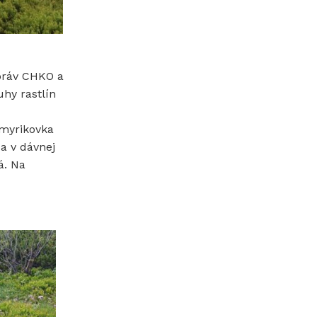
správ CHKO a
uhy rastlín
 myrikovka
a v dávnej
á. Na