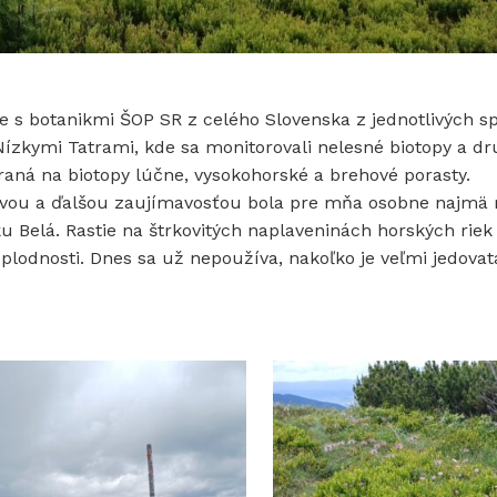
ie s botanikmi ŠOP SR z celého Slovenska z jednotlivých 
Nízkymi Tatrami, kde sa monitorovali nelesné biotopy a dr
ná na biotopy lúčne, vysokohorské a brehové porasty.
ýzvou a ďalšou zaujímavosťou bola pre mňa osobne najmä
 Belá. Rastie na štrkovitých naplaveninách horských riek 
plodnosti. Dnes sa už nepoužíva, nakoľko je veľmi jedovat