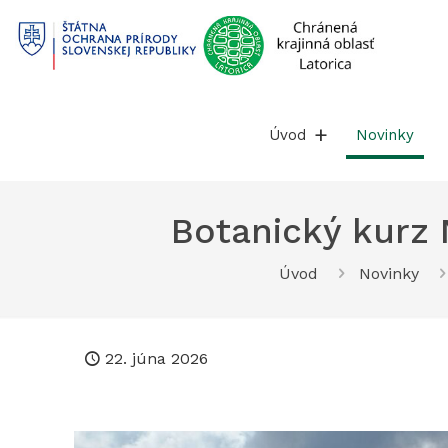
Prejsť
na
obsah
Úvod
Novinky
Botanický kurz N
Úvod
Novinky
22. júna 2026