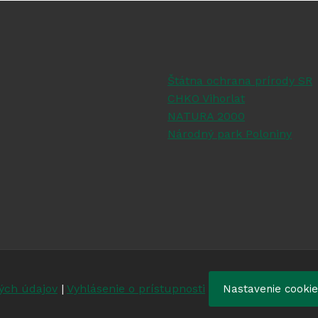
Štátna ochrana prírody SR
CHKO Vihorlat
NATURA 2000
Národný park Poloniny
ých údajov
|
Vyhlásenie o prístupnosti
Nastavenie cooki