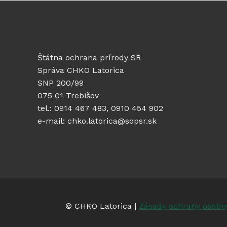
Štátna ochrana prírody SR
Správa CHKO Latorica
SNP 200/99
075 01 Trebišov
tel.: 0914 467 483, 0910 454 902
e-mail: chko.latorica@sopsr.sk
© CHKO Latorica |
Zásady ochrany osobn