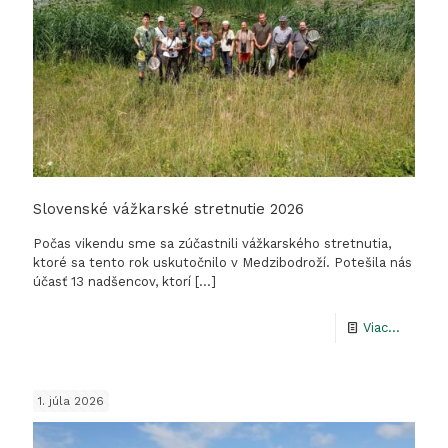
príroda
spojila
viac
ako
400
ľudí.
Slovenské vážkarské stretnutie 2026
Počas vikendu sme sa zúčastnili vážkarského stretnutia,
ktoré sa tento rok uskutočnilo v Medzibodroží. Potešila nás
účasť 13 nadšencov, ktorí
[…]
-
Viac...
Sloven
vážkars
1. júla 2026
stretnu
2026