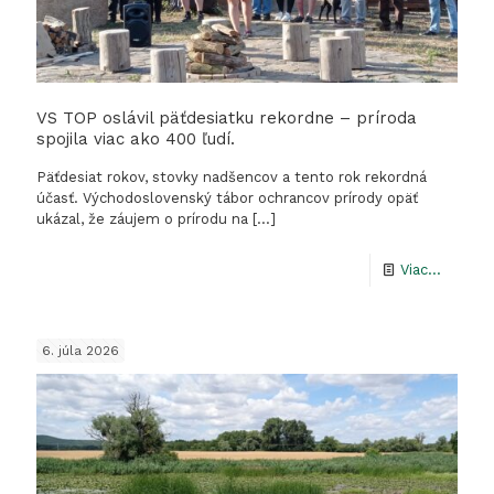
VS TOP oslávil päťdesiatku rekordne – príroda
spojila viac ako 400 ľudí.
Päťdesiat rokov, stovky nadšencov a tento rok rekordná
účasť. Východoslovenský tábor ochrancov prírody opäť
ukázal, že záujem o prírodu na
[…]
-
Viac...
VS
TOP
6. júla 2026
oslávil
päťdesi
rekord
–