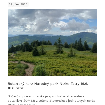
výber
22. júna 2026
z
našej
činnost
–
jún
2026
Botanický kurz Národný park Nízke Tatry 16.6. –
18.6. 2026
Súčasťou práce botanika je aj spoločné stretnutie s
botanikmi ŠOP SR z celého Slovenska z jednotlivých správ