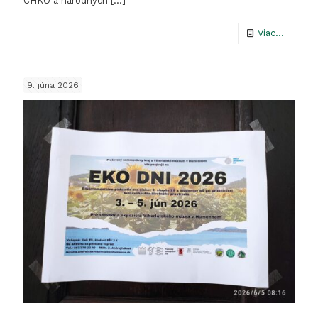
CHKO a národných
[…]
-
Viac...
Botanic
kurz
9. júna 2026
Národn
park
Nízke
Tatry
16.6.
–
18.6.
2026