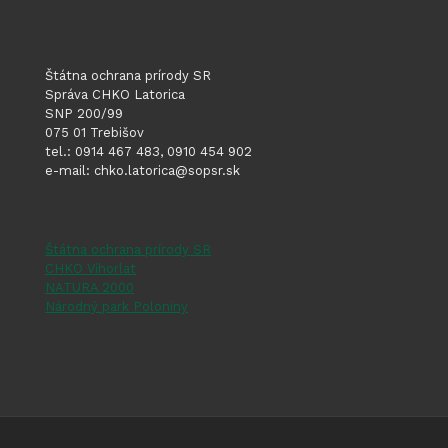
Štátna ochrana prírody SR
Správa CHKO Latorica
SNP 200/99
075 01 Trebišov
tel.: 0914 467 483, 0910 454 902
e-mail: chko.latorica@sopsr.sk
Štátna ochrana prírody SR
CHKO Vihorlat
NATURA 2000
Národný park Poloniny