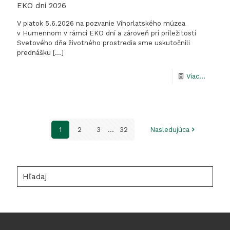
EKO dni 2026
V piatok 5.6.2026 na pozvanie Vihorlatského múzea
v Humennom v rámci EKO dní a zároveň pri príležitosti
Svetového dňa životného prostredia sme uskutočnili
prednášku
[…]
-
Viac...
EKO
dni
2026
1
2
3
...
32
Nasledujúca
Hľadaj