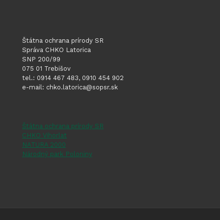
Štátna ochrana prírody SR
Správa CHKO Latorica
SNP 200/99
075 01 Trebišov
tel.: 0914 467 483, 0910 454 902
e-mail: chko.latorica@sopsr.sk
Štátna ochrana prírody SR
CHKO Vihorlat
NATURA 2000
Národný park Poloniny