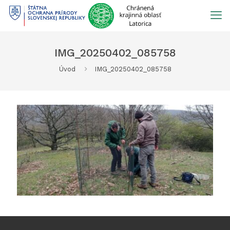
Prejsť
na
obsah
IMG_20250402_085758
Úvod
IMG_20250402_085758