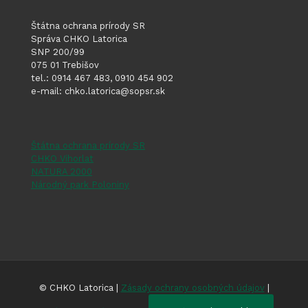
Štátna ochrana prírody SR
Správa CHKO Latorica
SNP 200/99
075 01 Trebišov
tel.: 0914 467 483, 0910 454 902
e-mail: chko.latorica@sopsr.sk
Štátna ochrana prírody SR
CHKO Vihorlat
NATURA 2000
Národný park Poloniny
© CHKO Latorica |
Zásady ochrany osobných údajov
|