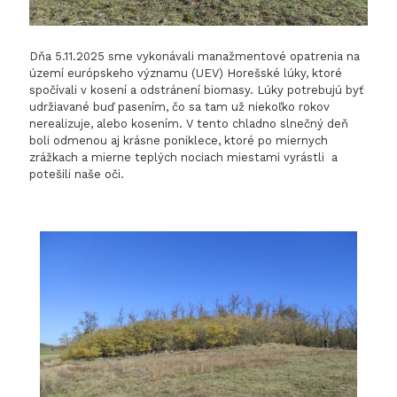
Dňa 5.11.2025 sme vykonávali manažmentové opatrenia na
území európskeho významu (UEV) Horešské lúky, ktoré
spočívali v kosení a odstránení biomasy. Lúky potrebujú byť
udržiavané buď pasením, čo sa tam už niekoľko rokov
nerealizuje, alebo kosením. V tento chladno slnečný deň
boli odmenou aj krásne poniklece, ktoré po miernych
zrážkach a mierne teplých nociach miestami vyrástli a
potešili naše oči.