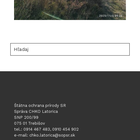
Hľadaj
Štátna ochrana prírody SR
Správa CHKO Latorica
SNP 200/99
075 01 Trebišov
tel.: 0914 467 483, 0910 454 902
e-mail: chko.latorica@sopsr.sk