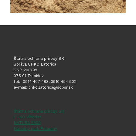
Štátna ochrana prírody SR
Správa CHKO Latorica
SNP 200/99
075 01 Trebišov
tel.: 0914 467 483, 0910 454 902
e-mail: chko.latorica@sopsr.sk
Štátna ochrana prírody SR
CHKO Vihorlat
NATURA 2000
Národný park Poloniny