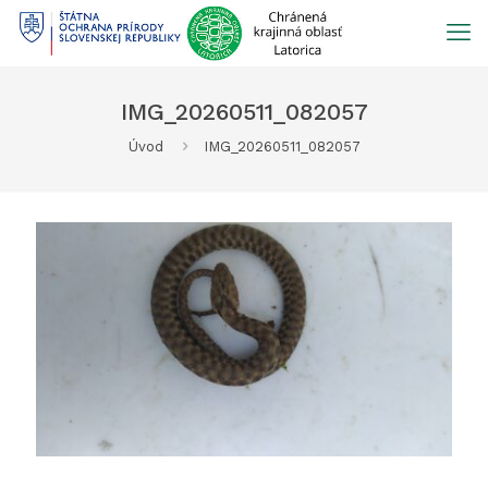
Prejsť
na
obsah
IMG_20260511_082057
Úvod
IMG_20260511_082057