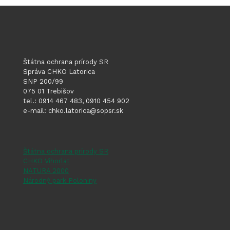
Štátna ochrana prírody SR
Správa CHKO Latorica
SNP 200/99
075 01 Trebišov
tel.: 0914 467 483, 0910 454 902
e-mail: chko.latorica@sopsr.sk
Štátna ochrana prírody SR
CHKO Vihorlat
NATURA 2000
Národný park Poloniny