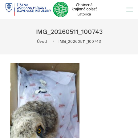
Prejsť
na
obsah
IMG_20260511_100743
Úvod
IMG_20260511_100743