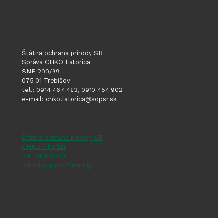
živočíc
v
okrese
Trebišo
Štátna ochrana prírody SR
a
Správa CHKO Latorica
SNP 200/99
Michalo
075 01 Trebišov
tel.: 0914 467 483, 0910 454 902
e-mail: chko.latorica@sopsr.sk
Štátna ochrana prírody SR
CHKO Vihorlat
NATURA 2000
Národný park Poloniny