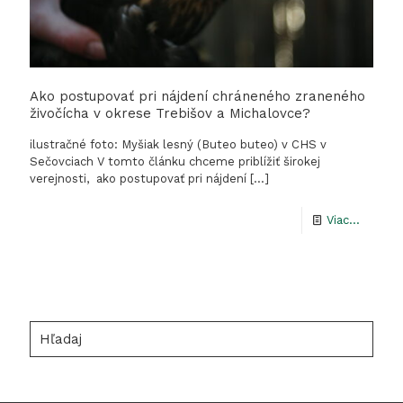
Ako postupovať pri nájdení chráneného zraneného
živočícha v okrese Trebišov a Michalovce?
ilustračné foto: Myšiak lesný (Buteo buteo) v CHS v
Sečovciach V tomto článku chceme priblížiť širokej
verejnosti, ako postupovať pri nájdení
[…]
-
Viac...
Ako
postup
pri
nájdení
Hľadaj
chráne
zranen