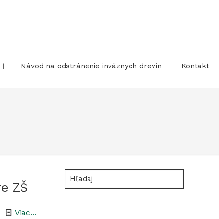
Návod na odstránenie inváznych drevín
Kontakt
Hľadaj
re ZŠ
-
Viac...