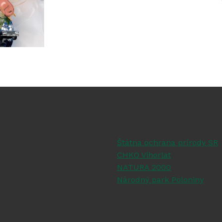
Štátna ochrana prírody SR
CHKO Vihorlat
NATURA 2000
Národný park Poloniny