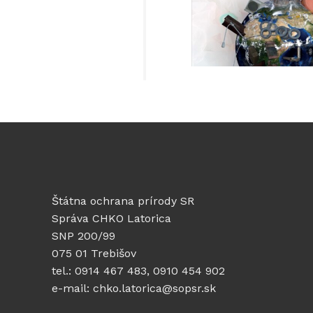
Štátna ochrana prírody SR
Správa CHKO Latorica
SNP 200/99
075 01 Trebišov
tel.: 0914 467 483, 0910 454 902
e-mail: chko.latorica@sopsr.sk