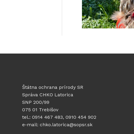
Štátna ochrana prírody SR
Správa CHKO Latorica
SNP 200/99
075 01 Trebišov
tel.: 0914 467 483, 0910 454 902
e-mail: chko.latorica@sopsr.sk