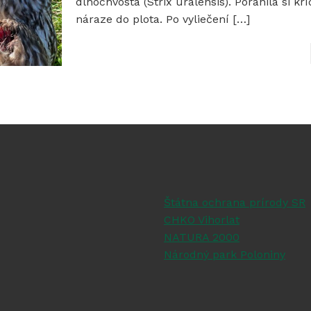
dlhochvostá (Strix uralensis). Poranila si krí
náraze do plota. Po vyliečení
[…]
Štátna ochrana prírody SR
CHKO Vihorlat
NATURA 2000
Národný park Poloniny