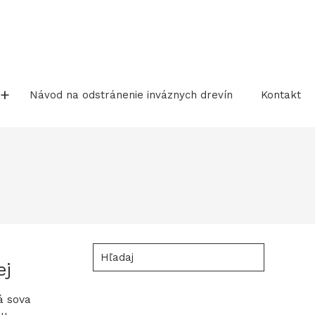
Návod na odstránenie inváznych drevín
Kontakt
Hľadaj
ej
á sova