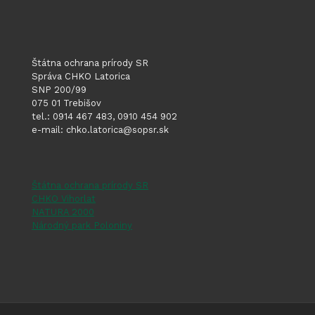
Štátna ochrana prírody SR
Správa CHKO Latorica
SNP 200/99
075 01 Trebišov
tel.: 0914 467 483, 0910 454 902
e-mail: chko.latorica@sopsr.sk
Štátna ochrana prírody SR
CHKO Vihorlat
NATURA 2000
Národný park Poloniny