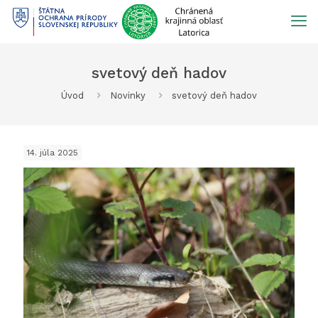
Prejsť
na
obsah
svetový deň hadov
Úvod
Novinky
svetový deň hadov
14. júla 2025