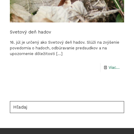
Svetový deň hadov
16. júl je určený ako Svetový deň hadov. Slúži na zvýšenie
povedomia o hadoch, odbúravanie predsudkov a na
upozornenie dôležitosti
[…]
-
Viac...
Svetov
deň
hadov
Hľadaj