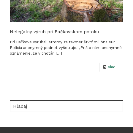
Nelegálny výrub pri Bačkovskom potoku
Pri Bačkove vyrúbali stromy za takmer štvrť milióna eur.
Polícia anonymný podnet vyšetruje. „Prišlo nám anonymné
oznámenie, že v chotári
[…]
-
Viac...
Nelegál
výrub
pri
Bačkov
Hľadaj
potoku