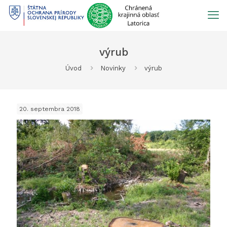
Prejsť
na
obsah
výrub
Úvod
Novinky
výrub
20. septembra 2018