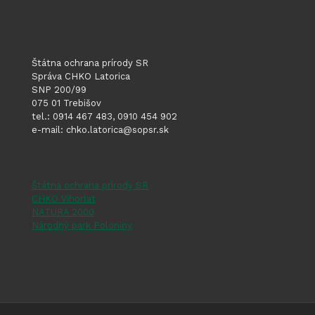
Štátna ochrana prírody SR
Správa CHKO Latorica
SNP 200/99
075 01 Trebišov
tel.: 0914 467 483, 0910 454 902
e-mail: chko.latorica@sopsr.sk
Štátna ochrana prírody SR
CHKO Vihorlat
NATURA 2000
Národný park Poloniny