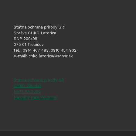
Štátna ochrana prírody SR
Správa CHKO Latorica
SNP 200/99
075 01 Trebišov
tel.: 0914 467 483, 0910 454 902
e-mail: chko.latorica@sopsr.sk
Štátna ochrana prírody SR
CHKO Vihorlat
NATURA 2000
Národný park Poloniny