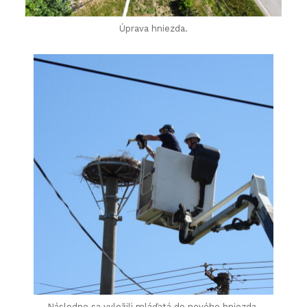
Úprava hniezda.
Následne sa vyložili mláďatá do nového hniezda.