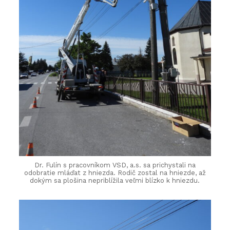
Dr. Fulín s pracovníkom VSD, a.s. sa prichystali na
odobratie mláďat z hniezda. Rodič zostal na hniezde, až
dokým sa plošina nepriblížila veľmi blízko k hniezdu.