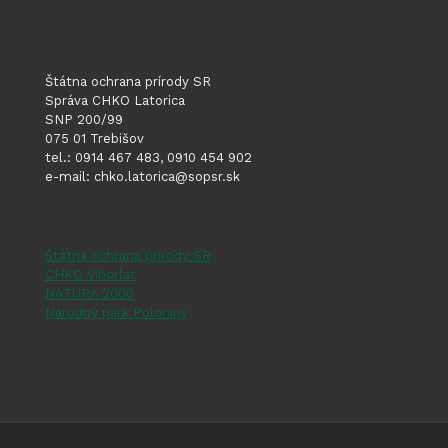
Štátna ochrana prírody SR
Správa CHKO Latorica
SNP 200/99
075 01 Trebišov
tel.: 0914 467 483, 0910 454 902
e-mail: chko.latorica@sopsr.sk
Štátna ochrana prírody SR
CHKO Vihorlat
NATURA 2000
Národný park Poloniny