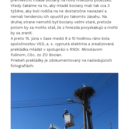
premiestniť mladé bociany na novú hniezdnu podložku.
Vtedy čakáme na to, aby mladé bociany mali tak cca 3
týždne, aby boli rodičia na ne dostatočne naviazaní a
nemali tendenciu ich opustiť po takomto zásahu. Na
druhej strane nemohli byť bociany veľmi staré, pretože
potom by sa mohlo stať, že z hniezda povyskakujú a mohli
by sa zraniť.
A preto 15. júna v čase medzi 9 a 10 hodinou ráno bola
spoločnosťou VSD, a. s. vypnutá elektrina a zrealizovaná
prekládka mláďat v spolupráci s RNDr. Miroslavom
Fulínom, CSc. zo ZO Bocian.
Priebeh prekládky je zdokumentovaný na nasledujúcich
fotografiách: