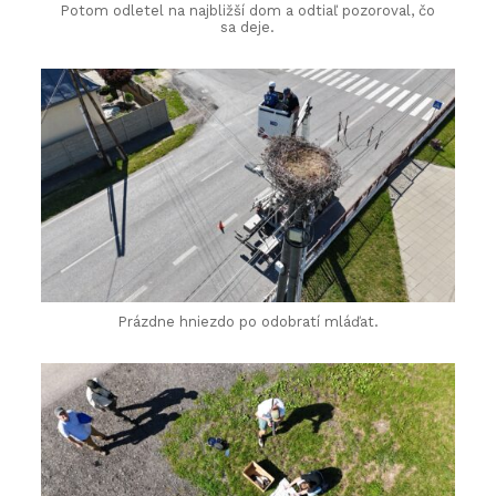
Potom odletel na najbližší dom a odtiaľ pozoroval, čo
sa deje.
Prázdne hniezdo po odobratí mláďat.