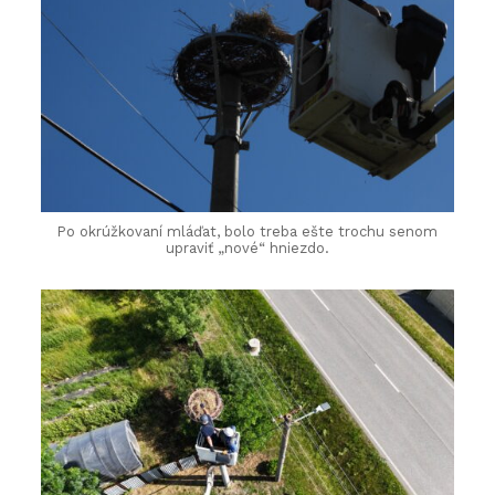
Po okrúžkovaní mláďat, bolo treba ešte trochu senom
upraviť „nové“ hniezdo.