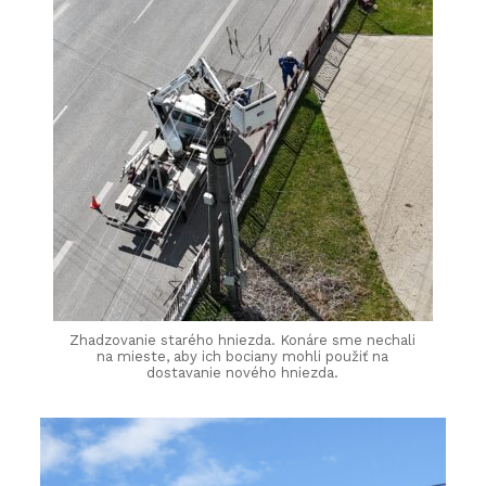
Zhadzovanie starého hniezda. Konáre sme nechali
na mieste, aby ich bociany mohli použiť na
dostavanie nového hniezda.