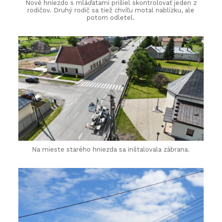
Nové hniezdo s mláďatami prišiel skontrolovať jeden z
rodičov. Druhý rodič sa tiež chvíľu motal nablízku, ale
potom odletel.
Na mieste starého hniezda sa inštalovala zábrana.