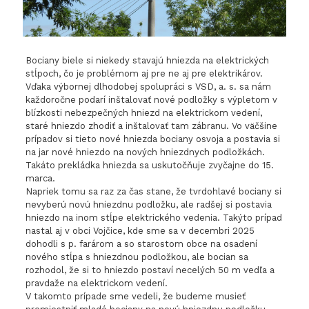
Bociany biele si niekedy stavajú hniezda na elektrických
stĺpoch, čo je problémom aj pre ne aj pre elektrikárov.
Vďaka výbornej dlhodobej spolupráci s VSD, a. s. sa nám
každoročne podarí inštalovať nové podložky s výpletom v
blízkosti nebezpečných hniezd na elektrickom vedení,
staré hniezdo zhodiť a inštalovať tam zábranu. Vo väčšine
prípadov si tieto nové hniezda bociany osvoja a postavia si
na jar nové hniezdo na nových hniezdnych podložkách.
Takáto prekládka hniezda sa uskutočňuje zvyčajne do 15.
marca.
Napriek tomu sa raz za čas stane, že tvrdohlavé bociany si
nevyberú novú hniezdnu podložku, ale radšej si postavia
hniezdo na inom stĺpe elektrického vedenia. Takýto prípad
nastal aj v obci Vojčice, kde sme sa v decembri 2025
dohodli s p. farárom a so starostom obce na osadení
nového stĺpa s hniezdnou podložkou, ale bocian sa
rozhodol, že si to hniezdo postaví necelých 50 m vedľa a
pravdaže na elektrickom vedení.
V takomto prípade sme vedeli, že budeme musieť