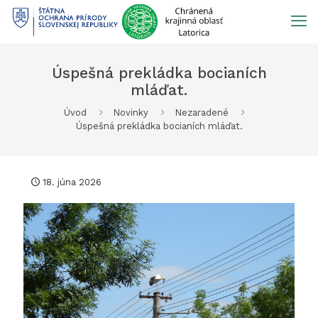
Prejsť
na
obsah
Úspešná prekládka bocianích
mláďat.
Úvod
Novinky
Nezaradené
Úspešná prekládka bocianích mláďat.
18. júna 2026