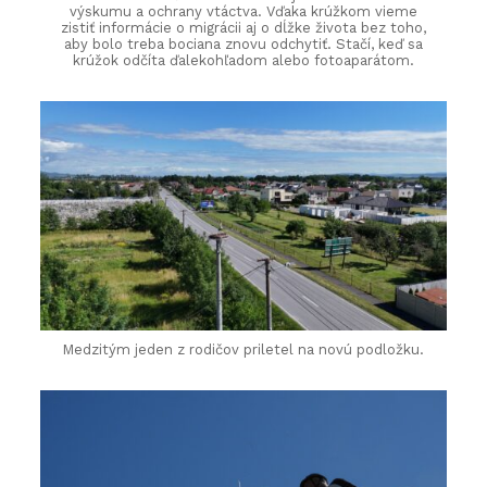
výskumu a ochrany vtáctva. Vďaka krúžkom vieme
zistiť informácie o migrácii aj o dĺžke života bez toho,
aby bolo treba bociana znovu odchytiť. Stačí, keď sa
krúžok odčíta ďalekohľadom alebo fotoaparátom.
Medzitým jeden z rodičov priletel na novú podložku.