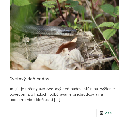
Svetový deň hadov
16. júl je určený ako Svetový deň hadov. Slúži na zvýšenie
povedomia o hadoch, odbúravanie predsudkov a na
upozornenie dôležitosti
[…]
-
Viac...
Svetov