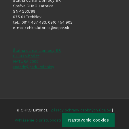
Štátna ochrana prírody SR
Správa CHKO Latorica
SNP 200/99
075 01 Trebišov
tel.: 0914 467 483, 0910 454 902
e-mail: chko.latorica@sopsr.sk
Štátna ochrana prírody SR
CHKO Vihorlat
NATURA 2000
Národný park Poloniny
© CHKO Latorica |
Zásady ochrany osobných údajov
|
Nastavenie cookies
Vyhlásenie o prístupnosti