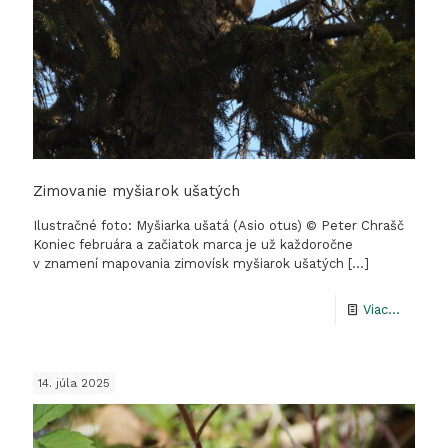
Zimovanie myšiarok ušatých
Ilustračné foto: Myšiarka ušatá (Asio otus) © Peter Chrašč
Koniec februára a začiatok marca je už každoročne
v znamení mapovania zimovísk myšiarok ušatých
[…]
-
Viac...
Zimova
myšiar
14. júla 2025
ušatýc