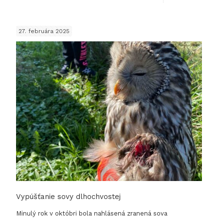
Ako
pláva
27. februára 2025
salama
Vypúšťanie sovy dlhochvostej
Minulý rok v októbri bola nahlásená zranená sova