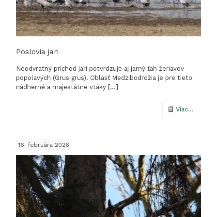
Poslovia jari
Neodvratný príchod jari potvrdzuje aj jarný ťah žeriavov
popolavých (Grus grus). Oblasť Medzibodrožia je pre tieto
nádherné a majestátne vtáky
[…]
-
Viac...
Poslovi
jari
16. februára 2026