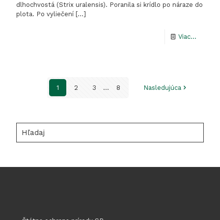
dlhochvostá (Strix uralensis). Poranila si krídlo po náraze do
plota. Po vyliečení
[…]
-
Viac...
Vypúšťa
sovy
dlhochv
1
2
3
...
8
Nasledujúca
Hľadaj