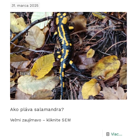
deň
31. marca 2025
hadov
Ako pláva salamandra?
Veľmi zaujímavo – kliknite SEM
-
Viac...