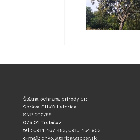
Štátna ochrana prírody SR
Správa CHKO Latorica
SNP 200/99
075 01 Trebišov
tel.: 0914 467 483, 0910 454 902
e-mail: chko.latorica@sopsr.sk