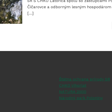
SR S CHKO Latorica spolu so zástupcami P
Čičarovce a odborným lesným hospodárom 
[…]
Štátna ochrana prírody SR
CHKO Vihorlat
NATURA 2000
Národný park Poloniny