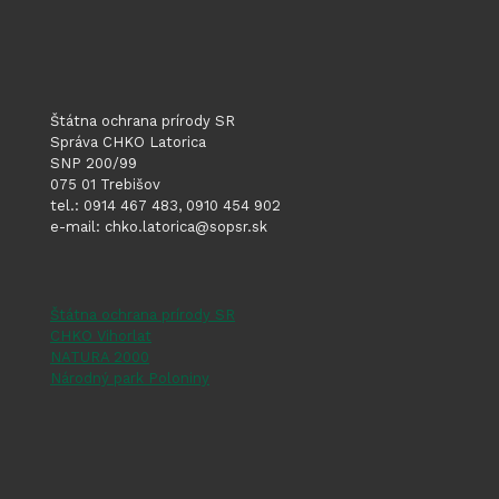
Štátna ochrana prírody SR
Správa CHKO Latorica
SNP 200/99
075 01 Trebišov
tel.: 0914 467 483, 0910 454 902
e-mail: chko.latorica@sopsr.sk
Štátna ochrana prírody SR
CHKO Vihorlat
NATURA 2000
Národný park Poloniny