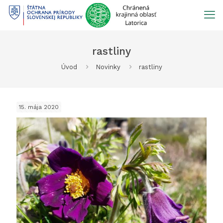
Prejsť
na
obsah
rastliny
Úvod
Novinky
rastliny
15. mája 2020