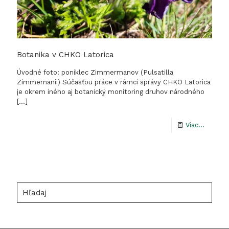
Botanika v CHKO Latorica
Úvodné foto: poniklec Zimmermanov (Pulsatilla
Zimmernanii) Súčasťou práce v rámci správy CHKO Latorica
je okrem iného aj botanický monitoring druhov národného
[…]
-
Viac...
Botanik
v
CHKO
Latoric
Hľadaj