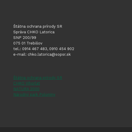
Štátna ochrana prírody SR
Správa CHKO Latorica
SNP 200/99
075 01 Trebišov
tel.: 0914 467 483, 0910 454 902
e-mail: chko.latorica@sopsr.sk
Štátna ochrana prírody SR
CHKO Vihorlat
NATURA 2000
Národný park Poloniny