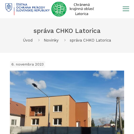
Prejsť
na
obsah
správa CHKO Latorica
Úvod
Novinky
správa CHKO Latorica
6. novembra 2023