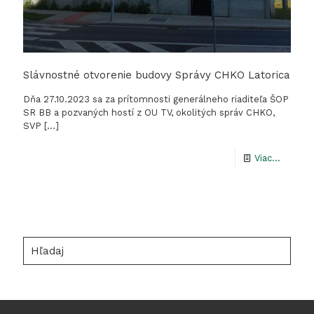
Slávnostné otvorenie budovy Správy CHKO Latorica
Dňa 27.10.2023 sa za prítomnosti generálneho riaditeľa ŠOP
SR BB a pozvaných hostí z OU TV, okolitých správ CHKO,
SVP
[…]
-
Viac...
Slávno
otvoren
budovy
Správy
Hľadaj
CHKO
Latoric