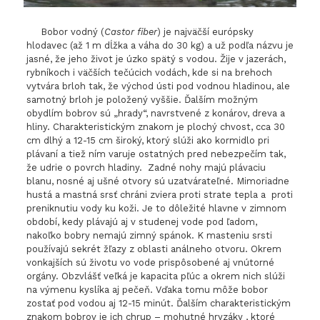
Bobor vodný (
Castor fiber
) je najväčší európsky
hlodavec (až 1 m dĺžka a váha do 30 kg) a už podľa názvu je
jasné, že jeho život je úzko spätý s vodou. Žije v jazerách,
rybníkoch i väčších tečúcich vodách, kde si na brehoch
vytvára brloh tak, že východ ústi pod vodnou hladinou, ale
samotný brloh je položený vyššie. Ďalším možným
obydlím bobrov sú „hrady“, navrstvené z konárov, dreva a
hliny. Charakteristickým znakom je plochý chvost, cca 30
cm dlhý a 12-15 cm široký, ktorý slúži ako kormidlo pri
plávaní a tiež ním varuje ostatných pred nebezpečím tak,
že udrie o povrch hladiny. Zadné nohy majú plávaciu
blanu, nosné aj ušné otvory sú uzatvárateľné. Mimoriadne
hustá a mastná srsť chráni zviera proti strate tepla a proti
preniknutiu vody ku koži. Je to dôležité hlavne v zimnom
období, kedy plávajú aj v studenej vode pod ľadom,
nakoľko bobry nemajú zimný spánok. K masteniu srsti
používajú sekrét žľazy z oblasti análneho otvoru. Okrem
vonkajších sú životu vo vode prispôsobené aj vnútorné
orgány. Obzvlášť veľká je kapacita pľúc a okrem nich slúži
na výmenu kyslíka aj pečeň. Vďaka tomu môže bobor
zostať pod vodou aj 12-15 minút. Ďalším charakteristickým
znakom bobrov je ich chrup – mohutné hryzáky , ktoré