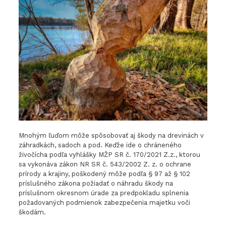
Mnohým ľuďom môže spôsobovať aj škody na drevinách v
záhradkách, sadoch a pod. Keďže ide o chráneného
živočícha podľa vyhlášky MŽP SR č. 170/2021 Z.z., ktorou
sa vykonáva zákon NR SR č. 543/2002 Z. z. o ochrane
prírody a krajiny, poškodený môže podľa § 97 až § 102
príslušného zákona požiadať o náhradu škody na
príslušnom okresnom úrade za predpokladu splnenia
požadovaných podmienok zabezpečenia majetku voči
škodám.