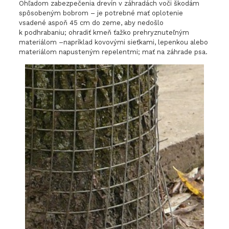
Ohľadom zabezpečenia drevín v záhradách voči škodám
spôsobeným bobrom – je potrebné mať oplotenie
vsadené aspoň 45 cm do zeme, aby nedošlo
k podhrabaniu; ohradiť kmeň ťažko prehryznuteľným
materiálom –napríklad kovovými sieťkami, lepenkou alebo
materiálom napusteným repelentmi; mať na záhrade psa.