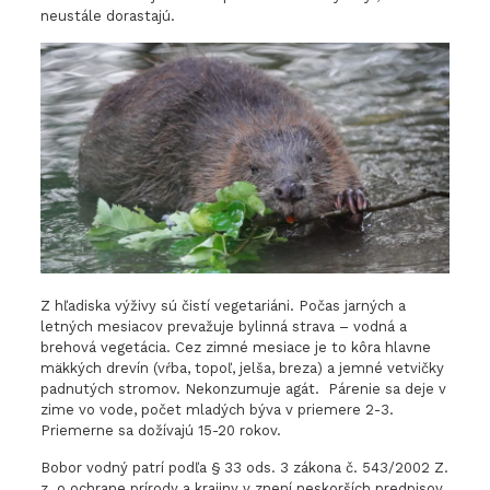
neustále dorastajú.
Z hľadiska výživy sú čistí vegetariáni. Počas jarných a
letných mesiacov prevažuje bylinná strava – vodná a
brehová vegetácia. Cez zimné mesiace je to kôra hlavne
mäkkých drevín (vŕba, topoľ, jelša, breza) a jemné vetvičky
padnutých stromov. Nekonzumuje agát. Párenie sa deje v
zime vo vode, počet mladých býva v priemere 2-3.
Priemerne sa dožívajú 15-20 rokov.
Bobor vodný patrí podľa § 33 ods. 3 zákona č. 543/2002 Z.
z. o ochrane prírody a krajiny v znení neskorších predpisov