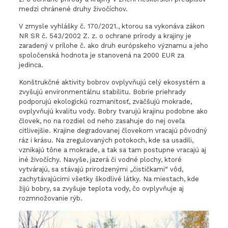
medzi chránené druhy živočíchov.
V zmysle vyhlášky č. 170/2021., ktorou sa vykonáva zákon
NR SR č. 543/2002 Z. z. o ochrane prírody a krajiny je
zaradený v prílohe č. ako druh európskeho významu a jeho
spoločenská hodnota je stanovená na 2000 EUR za
jedinca.
Konštrukčné aktivity bobrov ovplyvňujú celý ekosystém a
zvyšujú environmentálnu stabilitu. Bobrie priehrady
podporujú ekologickú rozmanitosť, zväčšujú mokrade,
ovplyvňujú kvalitu vody. Bobry tvarujú krajinu podobne ako
človek, no na rozdiel od neho zasahuje do nej oveľa
citlivejšie. Krajine degradovanej človekom vracajú pôvodný
ráz i krásu. Na zregulovaných potokoch, kde sa usadili,
vznikajú tône a mokrade, a tak sa tam postupne vracajú aj
iné živočíchy. Navyše, jazerá či vodné plochy, ktoré
vytvárajú, sa stávajú prirodzenými „čističkami“ vôd,
zachytávajúcimi všetky škodlivé látky. Na miestach, kde
žijú bobry, sa zvyšuje teplota vody, čo ovplyvňuje aj
rozmnožovanie rýb.