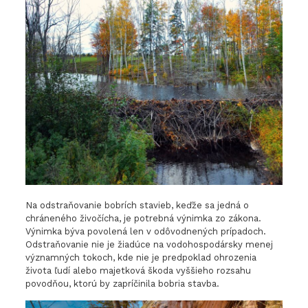
Na odstraňovanie bobrích stavieb, keďže sa jedná o
chráneného živočícha, je potrebná výnimka zo zákona.
Výnimka býva povolená len v odôvodnených prípadoch.
Odstraňovanie nie je žiadúce na vodohospodársky menej
významných tokoch, kde nie je predpoklad ohrozenia
života ľudí alebo majetková škoda vyššieho rozsahu
povodňou, ktorú by zapríčinila bobria stavba.