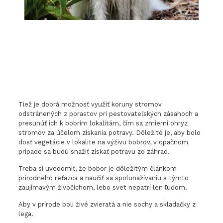
Tiež je dobrá možnosť využiť koruny stromov
odstránených z porastov pri pestovateľských zásahoch a
presunúť ich k bobrím lokalitám, čím sa zmierni ohryz
stromov za účelom získania potravy. Dôležité je, aby bolo
dosť vegetácie v lokalite na výživu bobrov, v opačnom
prípade sa budú snažiť získať potravu zo záhrad.
Treba si uvedomiť, že bobor je dôležitým článkom
prírodného reťazca a naučiť sa spolunažívaniu s týmto
zaujímavým živočíchom, lebo svet nepatrí len ľuďom.
Aby v prírode boli živé zvieratá a nie sochy a skladačky z
lega.