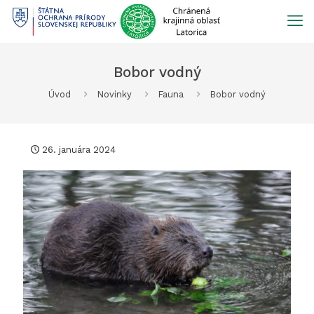
Prejsť
na
obsah
Bobor vodný
Úvod
Novinky
Fauna
Bobor vodný
26. januára 2024