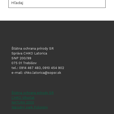
Štátna ochrana prírody SR
Správa CHKO Latorica
SNP 200/99
075 01 Trebišov
tel.: 0914 467 483, 0910 454 902
e-mail: chko.latorica@sopsr.sk
Štátna ochrana prírody SR
CHKO Vihorlat
NATURA 2000
Národný park Poloniny