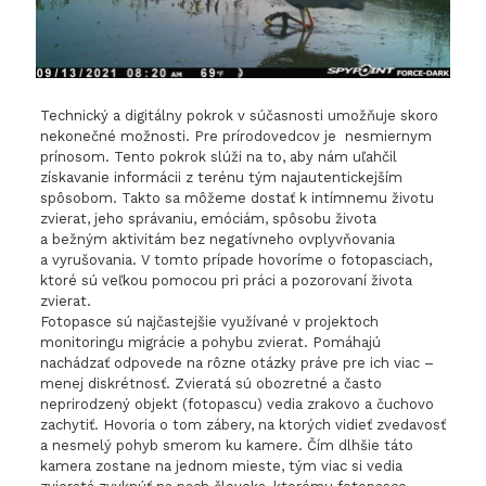
Technický a digitálny pokrok v súčasnosti umožňuje skoro
nekonečné možnosti. Pre prírodovedcov je nesmiernym
prínosom. Tento pokrok slúži na to, aby nám uľahčil
získavanie informácii z terénu tým najautentickejším
spôsobom. Takto sa môžeme dostať k intímnemu životu
zvierat, jeho správaniu, emóciám, spôsobu života
a bežným aktivitám bez negatívneho ovplyvňovania
a vyrušovania. V tomto prípade hovoríme o fotopasciach,
ktoré sú veľkou pomocou pri práci a pozorovaní života
zvierat.
Fotopasce sú najčastejšie využívané v projektoch
monitoringu migrácie a pohybu zvierat. Pomáhajú
nachádzať odpovede na rôzne otázky práve pre ich viac –
menej diskrétnosť. Zvieratá sú obozretné a často
neprirodzený objekt (fotopascu) vedia zrakovo a čuchovo
zachytiť. Hovoria o tom zábery, na ktorých vidieť zvedavosť
a nesmelý pohyb smerom ku kamere. Čím dlhšie táto
kamera zostane na jednom mieste, tým viac si vedia