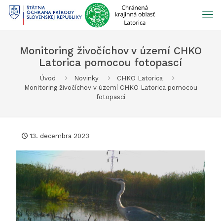
Prejsť
na
obsah
Monitoring živočíchov v území CHKO
Latorica pomocou fotopascí
Úvod
Novinky
CHKO Latorica
Monitoring živočíchov v území CHKO Latorica pomocou
fotopascí
13. decembra 2023