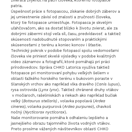
zvieratá zvyknúť na pach človeka, ktorému fotopasce
patria.
Úspešnosť práce s fotopascou, získanie dobrých záberov a
jej umiestnenie závisí od znalosti a zručnosti človeka,
ktorý tie fotopasce umiestňuje. Fotopasca je skvelým
uľahčovačom, ako sa dostať blízko k životu zvierat, ale za
dobrými zábermi stojí veľa síl, času, predvídavosť a taktiež
skúsenosti nadobudnuté stopovaním a praktickými
skúsenosťami z terénu a koniec koncov i šťastie.
Technický pokrok v podobe fotopascí spolu vedomosťami
človeka vie priniesť skvelé výsledky v podobe kvalitných
video záznamov a fotografií, ktoré pomáhajú pri práci
prírodovedcov. Správa CHKO Latorica využíva taktiež
fotopasce pri monitorovaní pohybu veľkých šeliem v
oblasti ťažkého horského terénu v bukovom poraste v
Slanských vrchov ako napríklad vlka dravého (
Canis lupus
),
rysa ostrovida (
Lynx lynx
). Taktiež chránené druhy vtákov
v močiaroch, rašeliniskách a riekach ako napríklad bučiak
veľký (
Botaurus stellaris) ,
volavka popolavá (
Ardea
cinerea)
, volavka purpurová (
Ardea purpurea
), chavkoš
nočný (
Nycticorax nycticorax
).
Naše monitorovanie pomáha k odhaleniu lepšieho a
jasnejšieho obrazu tajomného života vodných vtákov.
Preto prosíme vážených návštevníkov oblasti CHKO