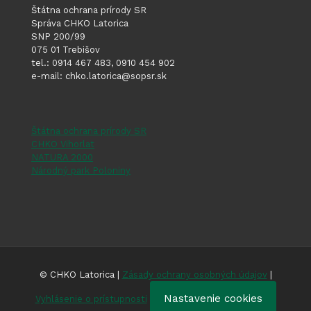
Štátna ochrana prírody SR
Správa CHKO Latorica
SNP 200/99
075 01 Trebišov
tel.: 0914 467 483, 0910 454 902
e-mail: chko.latorica@sopsr.sk
Štátna ochrana prírody SR
CHKO Vihorlat
NATURA 2000
Národný park Poloniny
© CHKO Latorica |
Zásady ochrany osobných údajov
|
Nastavenie cookies
Vyhlásenie o prístupnosti