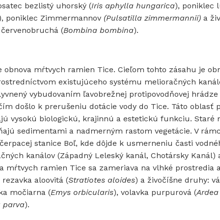
kosatec bezlistý uhorský (
Iris aphylla
hungarica
), poniklec 
), poniklec Zimmermannov
(Pulsatilla zimmermannii)
a ži
 červenobruchá (
Bombina bombina
).
e obnova mŕtvych ramien Tice. Cieľom tohto zásahu je ob
prostredníctvom existujúceho systému melioračných kanál
vplyvnený vybudovaním ľavobrežnej protipovodňovej hrádze 
ím došlo k prerušeniu dotácie vody do Tice. Táto oblasť 
ú vysokú biologickú, krajinnú a estetickú funkciu. Staré
ĺňajú sedimentami a nadmerným rastom vegetácie. V rámc
erpacej stanice Boľ, kde dôjde k usmerneniu časti vodné
ačných kanálov (Západný Leleský kanál, Chotársky Kanál) 
 mŕtvych ramien Tice sa zameriava na vlhké prostredia a
, rezavka aloovitá (
Stratiotes aloides
) a živočíšne druhy: v
čka močiarna (
Emys
orbicularis
), volavka purpurová (
Ardea
 parva
).