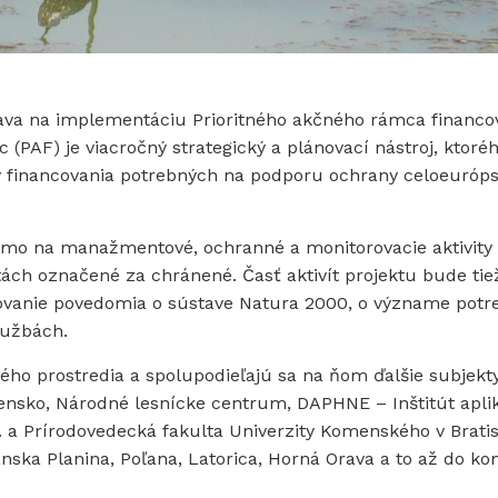
riava na implementáciu Prioritného akčného rámca financo
PAF) je viacročný strategický a plánovací nástroj, ktoréh
v financovania potrebných na podporu ochrany celoeuróps
amo na manažmentové, ochranné a monitorovacie aktivity
itách označené za chránené. Časť aktivít projektu bude tie
šovanie povedomia o sústave Natura 2000, o význame potr
lužbách.
ného prostredia a spolupodieľajú sa na ňom ďalšie subjekt
ensko, Národné lesnícke centrum, DAPHNE – Inštitút apli
. a Prírodovedecká fakulta Univerzity Komenského v Bratis
ánska Planina, Poľana, Latorica, Horná Orava a to až do ko