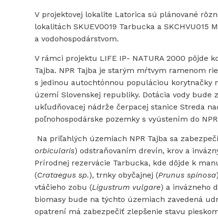
V projektovej lokalite Latorica sú plánované rô
lokalitách SKUEV0019 Tarbucka a SKCHVU015 Me
a vodohospodárstvom.
V rámci projektu LIFE IP- NATURA 2000 pôjde k
Tajba. NPR Tajba je starým mŕtvym ramenom rie
s jedinou autochtónnou populáciou korytnačky m
území Slovenskej republiky. Dotácia vody bude
ukľudňovacej nádrže čerpacej stanice Streda n
poľnohospodárske pozemky s vyústením do NPR 
Na priľahlých územiach NPR Tajba sa zabezpečí 
orbicularis
) odstraňovaním drevín, krov a invázny
Prírodnej rezervácie Tarbucka, kde dôjde k man
(
Crataegus sp.
), trnky obyčajnej (
Prunus spinosa
vtáčieho zobu (
Ligustrum vulgare
) a invázneho 
biomasy bude na týchto územiach zavedená udrž
opatrení má zabezpečiť zlepšenie stavu pieskom