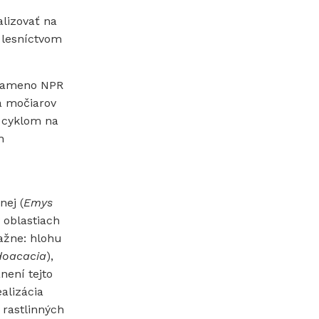
alizovať na
 lesníctvom
 rameno NPR
a močiarov
 cyklom na
h
nej (
Emys
v oblastiach
ažne: hlohu
doacacia
),
ánení tejto
alizácia
 rastlinných