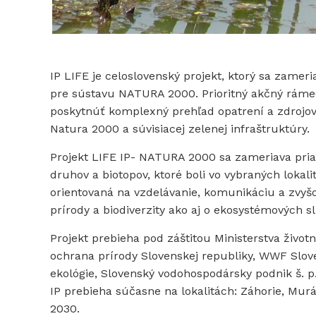
IP LIFE je celoslovenský projekt, ktorý sa zame
pre sústavu NATURA 2000. Prioritný akčný rámec (
poskytnúť komplexný prehľad opatrení a zdrojo
Natura 2000 a súvisiacej zelenej infraštruktúry.
Projekt LIFE IP- NATURA 2000 sa zameriava pri
druhov a biotopov, ktoré boli vo vybraných lokal
orientovaná na vzdelávanie, komunikáciu a zvy
prírody a biodiverzity ako aj o ekosystémových s
Projekt prebieha pod záštitou Ministerstva život
ochrana prírody Slovenskej republiky, WWF Slov
ekológie, Slovenský vodohospodársky podnik š. p
IP prebieha súčasne na lokalitách: Záhorie, Mur
2030.