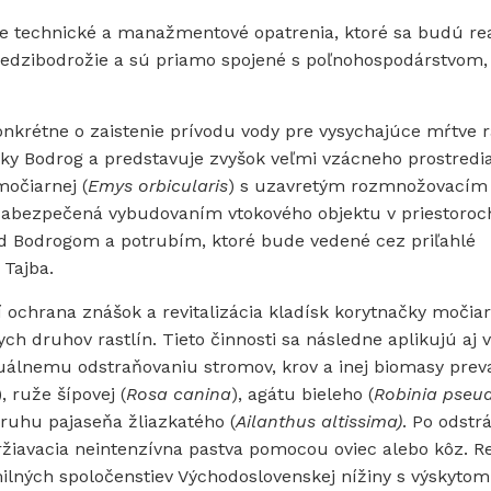
zne technické a manažmentové opatrenia, ktoré sa budú re
dzibodrožie a sú priamo spojené s poľnohospodárstvom,
onkrétne o zaistenie prívodu vody pre vysychajúce mŕtve
ky Bodrog a predstavuje zvyšok veľmi vzácneho prostredi
očiarnej (
Emys orbicularis
) s uzavretým rozmnožovacím
 zabezpečená vybudovaním vtokového objektu v priestoroc
ad Bodrogom a potrubím, ktoré bude vedené cez priľahlé
Tajba.
ochrana znášok a revitalizácia kladísk korytnačky močiar
ch druhov rastlín. Tieto činnosti sa následne aplikujú aj 
uálnemu odstraňovaniu stromov, krov a inej biomasy prev
), ruže šípovej (
Rosa canina
), agátu bieleho (
Robinia pseu
druhu pajaseňa žliazkatého (
Ailanthus altissima)
. Po odstr
iavacia neintenzívna pastva pomocou oviec alebo kôz. Re
ilných spoločenstiev Východoslovenskej nížiny s výskytom