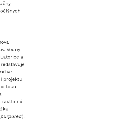
lúčny
vočíšnych
nova
ov. Vodný
Latorice a
predstavuje
 mŕtve
i projektu
ho toku
a
 rastlinné
ážka
 purpurea
),