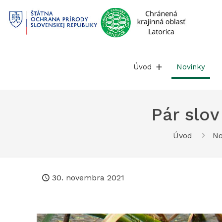
Prejsť
na
obsah
Úvod
Novinky
Pár slo
Úvod
No
30. novembra 2021