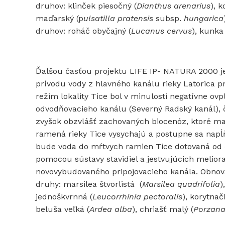
druhov: klinček piesočný (
Dianthus arenarius
), 
maďarský (p
ulsatilla pratensis
subsp.
hungarica
druhov: roháč obyčajný (
Lucanus cervus
), kunka
Ďalšou časťou projektu LIFE IP- NATURA 2000 j
prívodu vody z hlavného kanálu rieky Latorica 
režim lokality Tice bol v minulosti negatívne o
odvodňovacieho kanálu (Severný Radský kanál), č
zvyšok obzvlášť zachovaných biocenóz, ktoré maj
ramená rieky Tice vysychajú a postupne sa nap
bude voda do mŕtvych ramien Tice dotovaná od č
pomocou sústavy stavidiel a jestvujúcich melior
novovybudovaného pripojovacieho kanála. Obnova
druhy: marsilea štvorlistá (
Marsilea quadrifolia
)
jednoškvrnná (
Leucorrhinia pectoralis
), korytna
beluša veľká (
Ardea alba
), chriašť malý (
Porzana