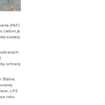
vania (PAF)
o cieľom je
kej sústavy
 vybraných
ž
eby ochrany
y: Štátna
kovanej
lave. LIFE
nca roku