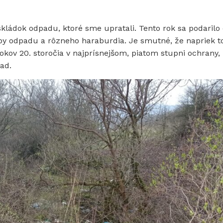
kládok odpadu, ktoré sme upratali. Tento rok sa podarilo 
kopy odpadu a rôzneho haraburdia. Je smutné, že napriek 
kov 20. storočia v najprísnejšom, piatom stupni ochrany,
ad.