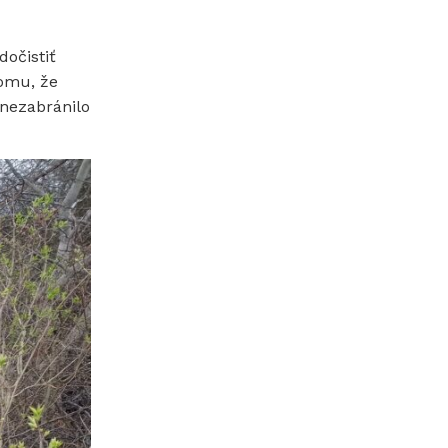
dočistiť
tomu, že
 nezabránilo