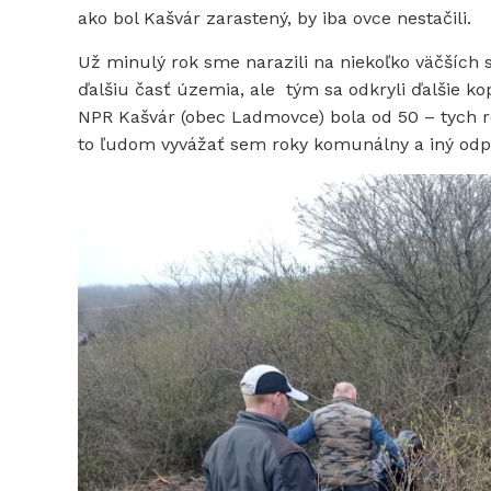
ako bol Kašvár zarastený, by iba ovce nestačili.
Už minulý rok sme narazili na niekoľko väčších s
ďalšiu časť územia, ale tým sa odkryli ďalšie 
NPR Kašvár (obec Ladmovce) bola od 50 – tych ro
to ľudom vyvážať sem roky komunálny a iný odp