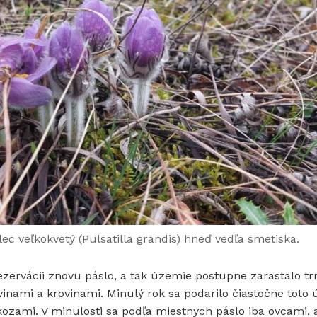
 veľkokvetý (Pulsatilla grandis) hneď vedľa smetiska.
ezervácii znovu páslo, a tak územie postupne zarastalo tr
inami a krovinami. Minulý rok sa podarilo čiastočne toto
 kozami. V minulosti sa podľa miestnych páslo iba ovcami, 