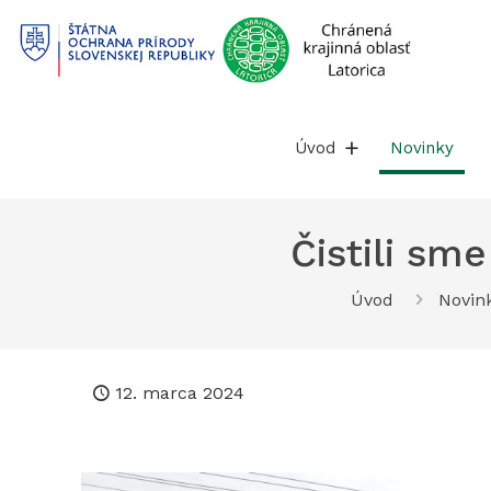
Prejsť
na
obsah
Úvod
Novinky
Čistili sm
Úvod
Novin
12. marca 2024