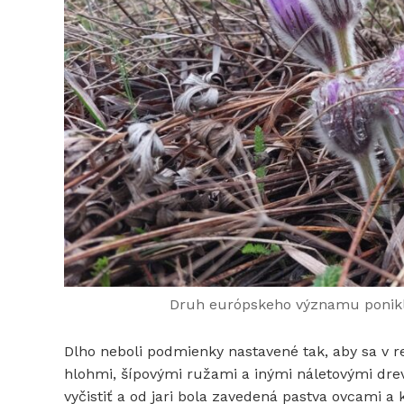
Druh európskeho významu poniklec
Dlho neboli podmienky nastavené tak, aby sa v r
hlohmi, šípovými ružami a inými náletovými drev
vyčistiť a od jari bola zavedená pastva ovcami a