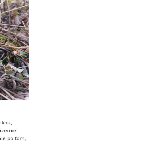
nkou,
 územie
ale po tom,