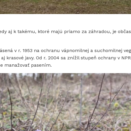
edy aj k takému, ktoré majú priamo za záhradou, je občas
ásená v r. 1953 na ochranu vápnomilnej a suchomilnej vege
aj krasové javy. Od r. 2004 sa znížil stupeň ochrany v NP
emie manažovať pasením.