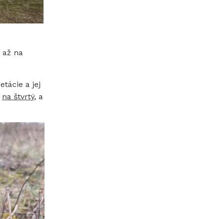
 až na
tácie a jej
R
na štvrtý
, a