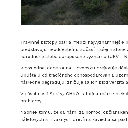
Travinné biotopy patria medzi najvýznamnejšie b
predstavujú neoddeliteľnú súčasť našej histórie 
národného alebo európskeho významu (ÚEV – N
V poslednej dobe sa na Slovensku prejavuje dôsl
upúšťajú od tradičného obhospodarovania území
následne degradujú, znižuje sa ich biodiverzita
V pôsobnosti Správy CHKO Latorica máme niekoľ
problémy.
Napriek tomu, že sa nám, za pomoci občianskeho
náletových a inváznych drevín a zaviedla sa pastva,