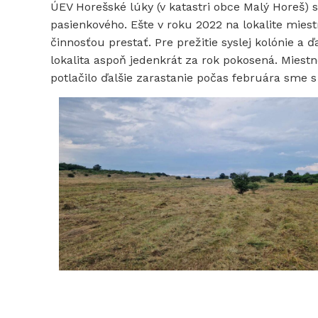
ÚEV Horešské lúky (v katastri obce Malý Horeš) sú
pasienkového. Ešte v roku 2022 na lokalite miest
činnosťou prestať. Pre prežitie syslej kolónie a 
lokalita aspoň jedenkrát za rok pokosená. Miest
potlačilo ďalšie zarastanie počas februára sme s