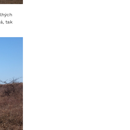
dlhých
á, tak