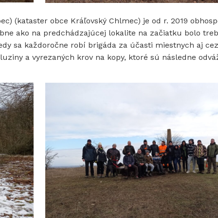
ec) (kataster obce Kráľovský Chlmec) je od r. 2019 obhos
ne ako na predchádzajúcej lokalite na začiatku bolo treb
vtedy sa každoročne robí brigáda za účasti miestnych aj ce
luziny a vyrezaných krov na kopy, ktoré sú následne odv