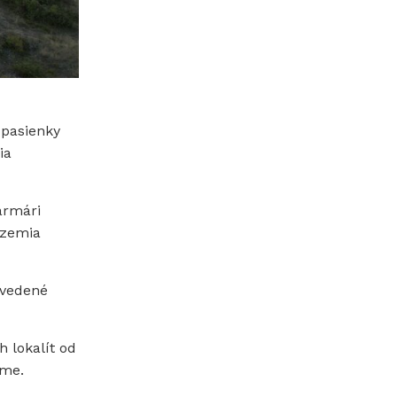
 pasienky
ia
armári
územia
uvedené
 lokalít od
ime.