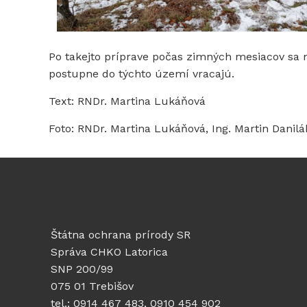
Po takejto príprave počas zimných mesiacov sa 
postupne do týchto území vracajú.
Text: RNDr. Martina Lukáňová
Foto: RNDr. Martina Lukáňová, Ing. Martin Danilá
Štátna ochrana prírody SR
Správa CHKO Latorica
SNP 200/99
075 01 Trebišov
tel.: 0914 467 483, 0910 454 902