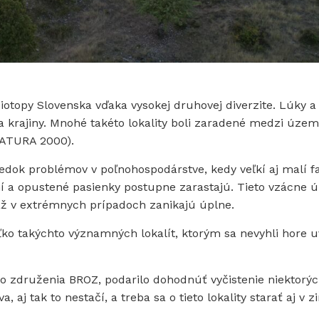
iotopy Slovenska vďaka vysokej druhovej diverzite. Lúky a
a krajiny. Mnohé takéto lokality boli zaradené medzi územ
ATURA 2000).
edok problémov v poľnohospodárstve, kedy veľkí aj malí f
 a opustené pasienky postupne zarastajú. Tieto vzácne 
 až v extrémnych prípadoch zanikajú úplne.
ko takýchto významných lokalít, ktorým sa nevyhli hore 
 združenia BROZ, podarilo dohodnúť vyčistenie niektorých
 aj tak to nestačí, a treba sa o tieto lokality starať aj v z