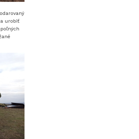
podarovaný
a urobiť
zpoľných
ážané