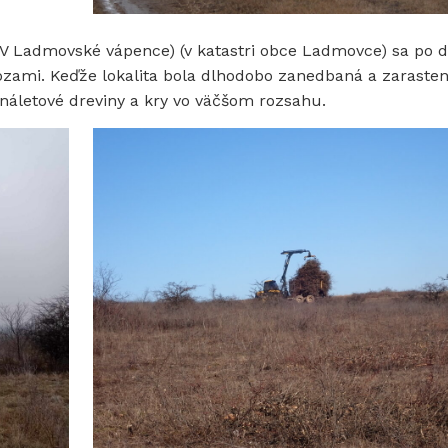
ÚEV Ladmovské vápence) (v katastri obce Ladmovce) sa po 
ozami. Keďže lokalita bola dlhodobo zanedbaná a zarasten
áletové dreviny a kry vo väčšom rozsahu.