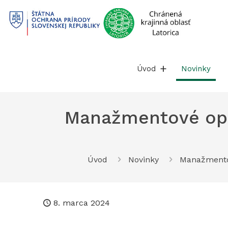
Prejsť
na
obsah
Úvod
Novinky
Manažmentové opa
Úvod
Novinky
Manažmento
8. marca 2024