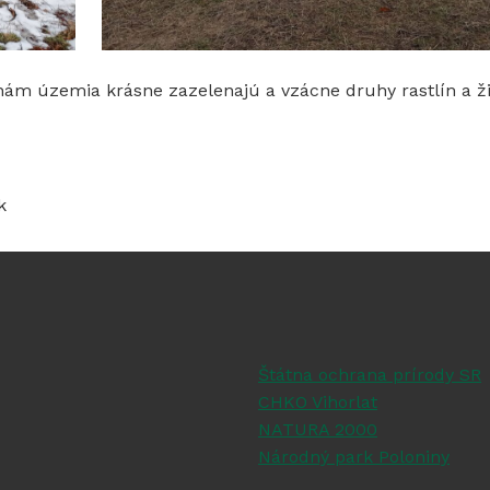
nám územia krásne zazelenajú a vzácne druhy rastlín a ž
k
Štátna ochrana prírody SR
CHKO Vihorlat
NATURA 2000
Národný park Poloniny