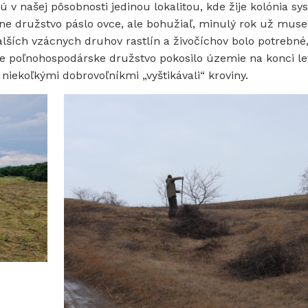
 v našej pôsobnosti jedinou lokalitou, kde žije kolónia sys
ne družstvo páslo ovce, ale bohužiaľ, minulý rok už musel
ďalších vzácnych druhov rastlín a živočíchov bolo potrebné
ne poľnohospodárske družstvo pokosilo územie na konci le
 niekoľkými dobrovoľníkmi „vyštikávali“ kroviny.