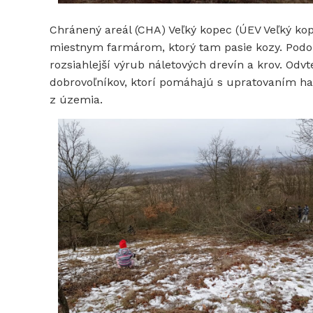
Chránený areál (CHA) Veľký kopec (ÚEV Veľký kop
miestnym farmárom, ktorý tam pasie kozy. Podob
rozsiahlejší výrub náletových drevín a krov. Od
dobrovoľníkov, ktorí pomáhajú s upratovaním ha
z územia.