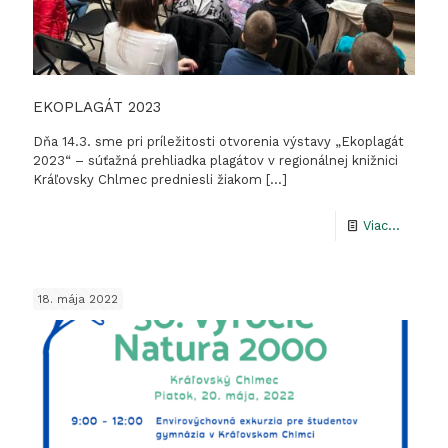
EKOPLAGÁT 2023
Dňa 14.3. sme pri príležitosti otvorenia výstavy „Ekoplagát
2023“ – súťažná prehliadka plagátov v regionálnej knižnici
Kráľovsky Chlmec predniesli žiakom
[…]
-
Viac...
EKOPL
2023
18. mája 2022