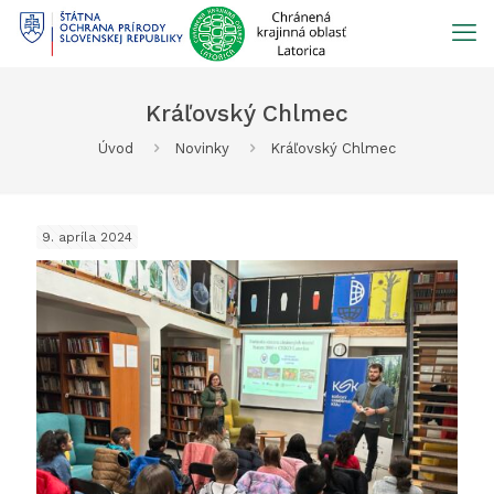
Prejsť
na
obsah
Kráľovský Chlmec
Úvod
Novinky
Kráľovský Chlmec
9. apríla 2024