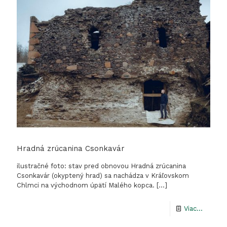
2000
v
Kráľov
Chlmci
–
Veľký
Kopec
Hradná zrúcanina Csonkavár
ilustračné foto: stav pred obnovou Hradná zrúcanina
Csonkavár (okyptený hrad) sa nachádza v Kráľovskom
Chlmci na východnom úpätí Malého kopca.
[…]
-
Viac...
Hradná