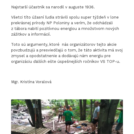
Najstarší účastník sa narodil v auguste 1936.
Všetci títo úžasní ľudia strávili spolu super týždeň v lone
prekrásnej prírody NP Poloniny a verím, že odchádzali
z tábora nabití pozitívnou energiou a množstvom nových
zážitkov a informácií.
Toto sú argumenty, ktoré nás organizátorov tejto akcie
povzbudzujú a presviedčajú o tom, že táto aktivita má svoj
zmysel a opodstatnenie a dodávajú nám energiu pre
organizáciu ďalších ešte úspešnejších ročníkov VS TOP-u.
Mgr. Kristína Voralová