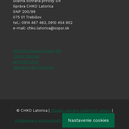
Štátna ochrana prírody SR
Správa CHKO Latorica
SNP 200/99
075 01 Trebišov
tel.: 0914 467 483, 0910 454 902
e-mail: chko.latorica@sopsr.sk
Štátna ochrana prírody SR
CHKO Vihorlat
NATURA 2000
Národný park Poloniny
© CHKO Latorica |
Zásady ochrany osobných údajov
|
Nastavenie cookies
Vyhlásenie o prístupnosti