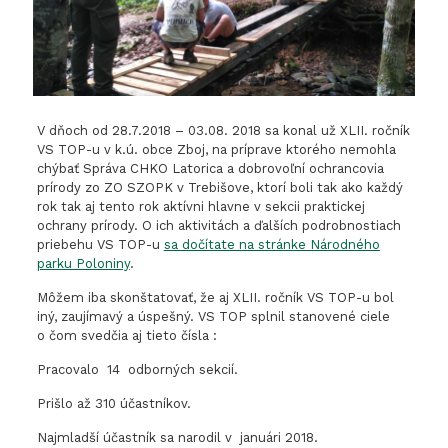
V dňoch od 28.7.2018 – 03.08. 2018 sa konal už XLII. ročník
VS TOP-u v k.ú. obce Zboj, na príprave ktorého nemohla
chýbať Správa CHKO Latorica a dobrovoľní ochrancovia
prírody zo ZO SZOPK v Trebišove, ktorí boli tak ako každý
rok tak aj tento rok aktívni hlavne v sekcii praktickej
ochrany prírody. O ich aktivitách a ďalších podrobnostiach
priebehu VS TOP-u
sa dočítate na stránke Národného
parku Poloniny
.
Môžem iba skonštatovať, že aj XLII. ročník VS TOP-u bol
iný, zaujímavý a úspešný. VS TOP splnil stanovené ciele
o čom svedčia aj tieto čísla :
Pracovalo 14 odborných sekcií.
Prišlo až 310 účastníkov.
Najmladší účastník sa narodil v januári 2018.