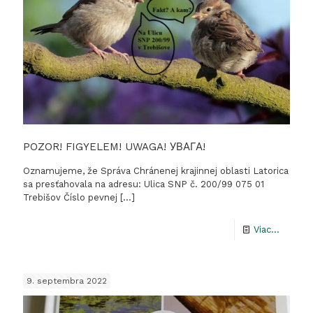
Chráne
krajinnú
oblasť
Latoric
POZOR! FIGYELEM! UWAGA! УВАГА!
Oznamujeme, že Správa Chránenej krajinnej oblasti Latorica
sa presťahovala na adresu: Ulica SNP č. 200/99 075 01
Trebišov Číslo pevnej
[…]
-
Viac...
POZOR
FIGYEL
9. septembra 2022
UWAGA
УВАГА!