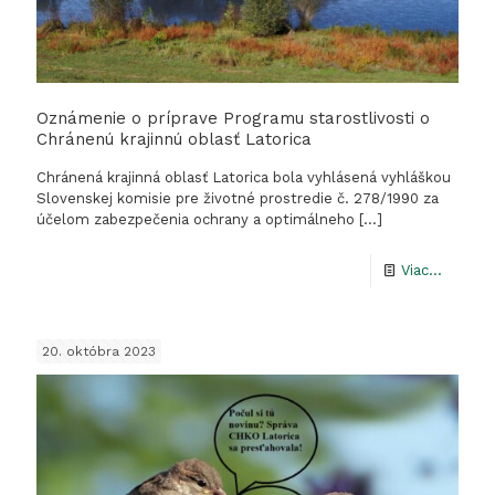
Oznámenie o príprave Programu starostlivosti o
Chránenú krajinnú oblasť Latorica
Chránená krajinná oblasť Latorica bola vyhlásená vyhláškou
Slovenskej komisie pre životné prostredie č. 278/1990 za
účelom zabezpečenia ochrany a optimálneho
[…]
-
Viac...
Oznáme
o
20. októbra 2023
príprav
Progra
starostl
o