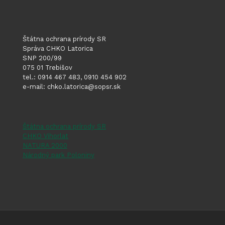
Štátna ochrana prírody SR
Správa CHKO Latorica
SNP 200/99
075 01 Trebišov
tel.: 0914 467 483, 0910 454 902
e-mail: chko.latorica@sopsr.sk
Štátna ochrana prírody SR
CHKO Vihorlat
NATURA 2000
Národný park Poloniny