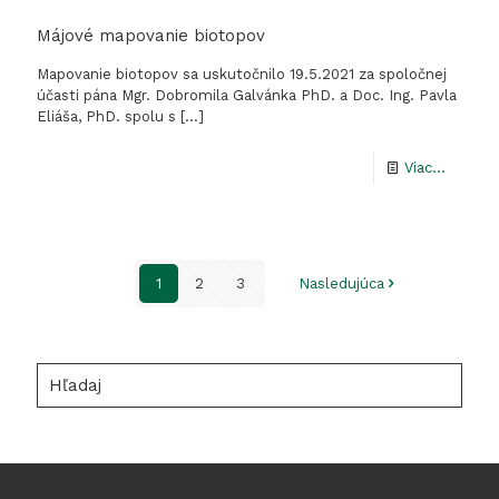
Májové mapovanie biotopov
Mapovanie biotopov sa uskutočnilo 19.5.2021 za spoločnej
účasti pána Mgr. Dobromila Galvánka PhD. a Doc. Ing. Pavla
Eliáša, PhD. spolu s
[…]
-
Viac...
Májové
mapova
biotopo
1
2
3
Nasledujúca
Hľadaj