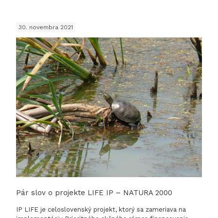
Monogra
z
30. novembra 2021
územia
CHKO
Latoric
Pár slov o projekte LIFE IP – NATURA 2000
IP LIFE je celoslovenský projekt, ktorý sa zameriava na