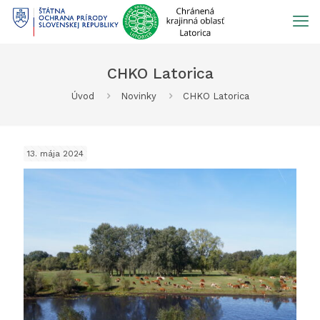
Prejsť
na
obsah
CHKO Latorica
Úvod
Novinky
CHKO Latorica
13. mája 2024