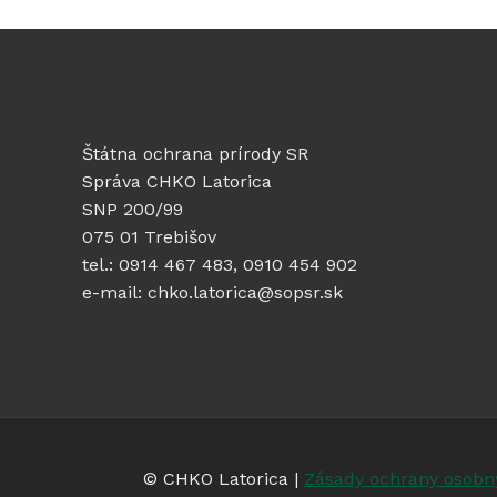
Štátna ochrana prírody SR
Správa CHKO Latorica
SNP 200/99
075 01 Trebišov
tel.: 0914 467 483, 0910 454 902
e-mail: chko.latorica@sopsr.sk
© CHKO Latorica |
Zásady ochrany osobn