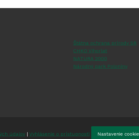
Štátna ochrana prírody SR
CHKO Vihorlat
NATURA 2000
Národný park Poloniny
ých údajov
|
Vyhlásenie o prístupnosti
Nastavenie cooki