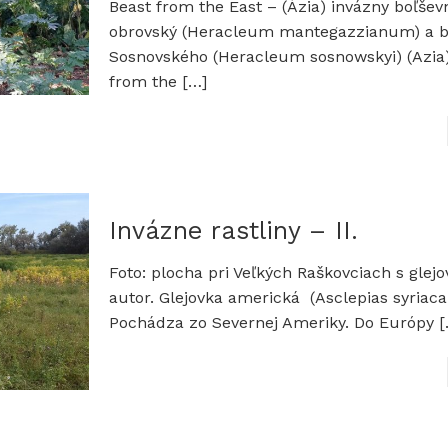
Beast from the East – (Ázia) invázny boľšev
obrovský (Heracleum mantegazzianum) a b
Sosnovského (Heracleum sosnowskyi) (Azia
from the
[…]
Invázne rastliny – II.
Foto: plocha pri Veľkých Raškovciach s glejo
autor. Glejovka americká (Asclepias syriac
Pochádza zo Severnej Ameriky. Do Európy
[