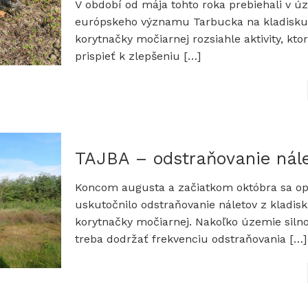
V období od mája tohto roka prebiehali v ú
európskeho významu Tarbucka na kladisku
korytnačky močiarnej rozsiahle aktivity, kto
prispieť k zlepšeniu
[…]
TAJBA – odstraňovanie nál
Koncom augusta a začiatkom októbra sa o
uskutočnilo odstraňovanie náletov z kladis
korytnačky močiarnej. Nakoľko územie silno
treba dodržať frekvenciu odstraňovania
[…]