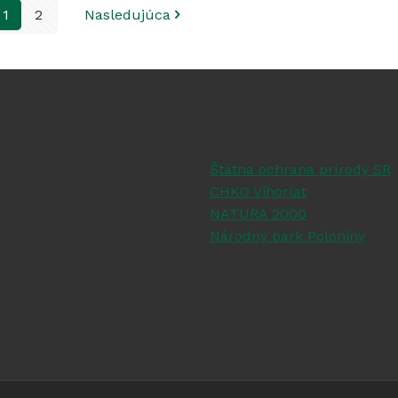
1
2
Nasledujúca
Štátna ochrana prírody SR
CHKO Vihorlat
NATURA 2000
Národný park Poloniny