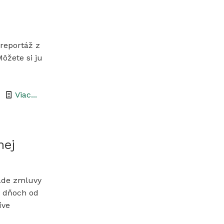
–
odstraňovanie
náletov
 reportáž z
ôžete si ju
-
Viac...
NPR
Tajba
v
nej
TV
ade zmluvy
v dňoch od
íve