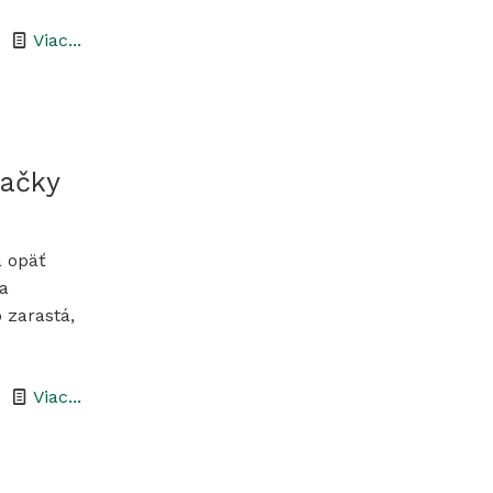
-
Viac...
Napúšťanie
národnej
prírodnej
rezervácie
ačky
Tajba
 opäť
ka
 zarastá,
-
Viac...
Odstraňovanie
náletov