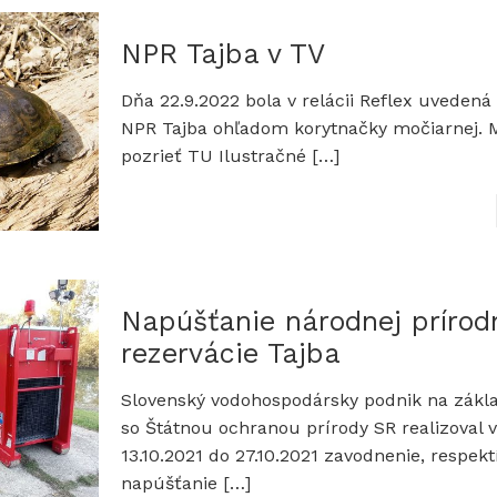
NPR Tajba v TV
Dňa 22.9.2022 bola v relácii Reflex uvedená
NPR Tajba ohľadom korytnačky močiarnej. M
pozrieť TU Ilustračné
[…]
Napúšťanie národnej prírod
rezervácie Tajba
Slovenský vodohospodársky podnik na zákl
so Štátnou ochranou prírody SR realizoval 
13.10.2021 do 27.10.2021 zavodnenie, respekt
napúšťanie
[…]