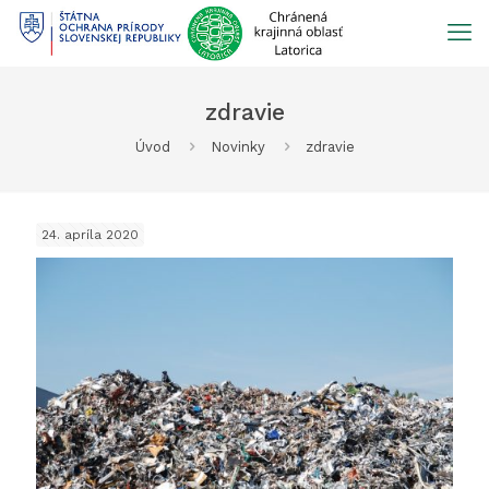
Prejsť
na
obsah
zdravie
Úvod
Novinky
zdravie
24. apríla 2020