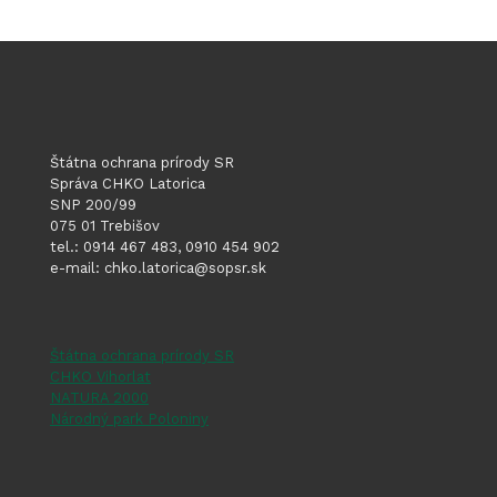
zariade
na
naklada
s
odpadm
Štátna ochrana prírody SR
Sirník“
Správa CHKO Latorica
SNP 200/99
–
075 01 Trebišov
tel.: 0914 467 483, 0910 454 902
na
e-mail: chko.latorica@sopsr.sk
vybudo
skládky
odpado
Štátna ochrana prírody SR
CHKO Vihorlat
na
NATURA 2000
odpad
Národný park Poloniny
kategór
nebezp