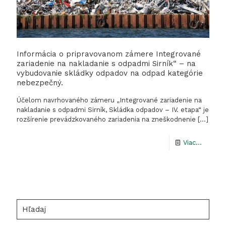
Informácia o pripravovanom zámere Integrované
zariadenie na nakladanie s odpadmi Sirník“ – na
vybudovanie skládky odpadov na odpad kategórie
nebezpečný.
Účelom navrhovaného zámeru „Integrované zariadenie na
nakladanie s odpadmi Sirník, Skládka odpadov – IV. etapa“ je
rozšírenie prevádzkovaného zariadenia na zneškodnenie
[…]
-
Viac...
Informá
o
pripra
zámere
Hľadaj
Integro